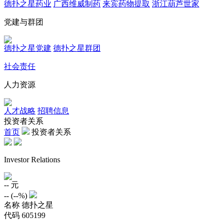
德扑之星药业
广西维威制药
来宾药物提取
浙江葫芦世家
党建与群团
德扑之星党建
德扑之星群团
社会责任
人力资源
人才战略
招聘信息
投资者关系
首页
投资者关系
Investor Relations
--
元
--
(
--%
)
名称
德扑之星
代码
605199